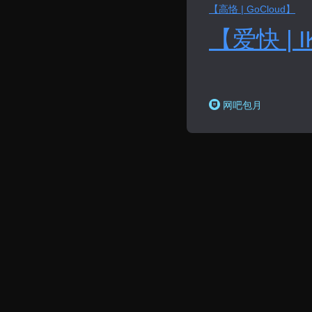
【
高恪 | GoCloud
】
【爱快 | I
网吧包月